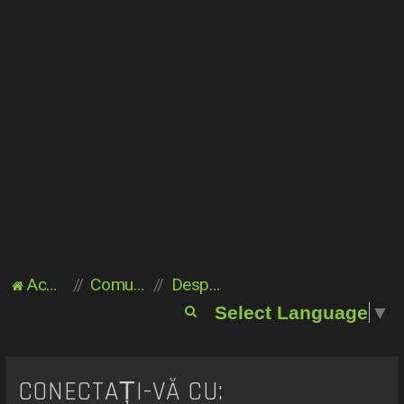
Acasă
Comunitate
Despre noi
C
Select Language
▼
ă
u
t
CONECTAȚI-VĂ CU: