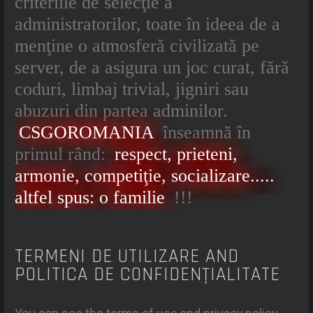
criteriile de selecţie a
administratorilor, toate în ideea de a
menţine o atmosferă civilizată pe
server, de a asigura un joc curat, fără
coduri, limbaj trivial, jigniri sau
abuzuri din partea adminilor.
CSGOROMANIA
înseamnă în
primul rând:
respect, prieteni,
armonie, competiţie, socializare.....
altfel spus: o familie
!!!
TERMENI DE UTILIZARE AND
POLITICA DE CONFIDENŢIALITATE