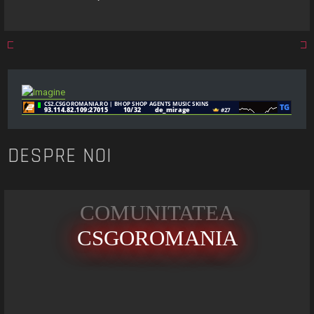
a
r
e
DESPRE NOI
COMUNITATEA
CSGOROMANIA