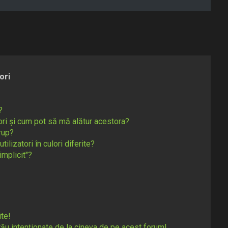
ori
?
tori și cum pot să mă alătur acestora?
rup?
ilizatori în culori diferite?
implicit"?
te!
ău intenționate de la cineva de pe acest forum!