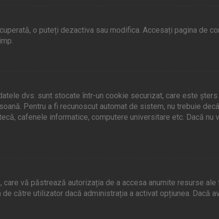
ecuperată, o puteți dezactiva sau modifica. Accesați pagina de con
timp.
 datele dvs. sunt stocate într-un cookie securizat, care este șter
ersoană. Pentru a fi recunoscut automat de sistem, nu trebuie decâ
otecă, cafenele informatice, computere universitare etc. Dacă nu 
 care vă păstrează autorizația de a accesa anumite resurse ale for
m de către utilizator dacă administrația a activat opțiunea. Dacă a