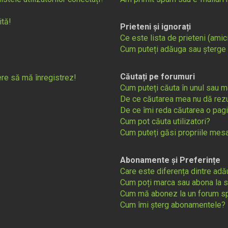
ită!
Prieteni și ignorați
Ce este lista de prieteni (amici
Cum puteți adăuga sau șterge uti
Căutați pe forumuri
cere să mă înregistrez!
Cum puteți căuta în unul sau m
De ce căutarea mea nu dă rezu
De ce îmi reda căutarea o pag
Cum pot căuta utilizatori?
Cum puteți găsi propriile mesa
Abonamente și Preferințe
Care este diferența dintre adă
Cum poți marca sau abona la s
Cum mă abonez la un forum sp
Cum îmi șterg abonamentele?