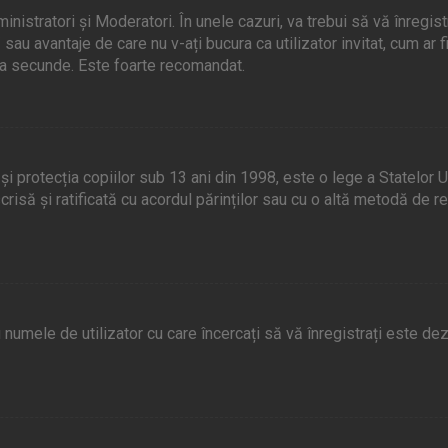
nistratori și Moderatori. În unele cazuri, va trebui să vă înregist
 sau avantaje de care nu v-ați bucura ca utilizator invitat, cum ar 
eva secunde. Este foarte recomandat.
protecția copiilor sub 13 ani din 1998, este o lege a Statelor Unit
ie scrisă și ratificată cu acordul părinților sau cu o altă metodă d
numele de utilizator cu care încercați să vă înregistrați este dezac