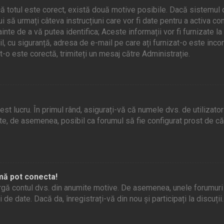
Dacă totul este corect, există două motive posibile. Dacă sistemul 
ui să urmați câteva instrucțiuni care vor fi date pentru a activa co
nte de a vă putea identifica; Aceste informații vor fi furnizate la 
ail, cu siguranță, adresa de e-mail pe care ați furnizat-o este inc
t-o este corectă, trimiteți un mesaj către Administrație.
 lucru. În primul rând, asigurați-vă că numele dvs. de utilizator 
te, de asemenea, posibil ca forumul să fie configurat prost de căt
mă pot conecta!
gă contul dvs. din anumite motive. De asemenea, unele forumuri îș
 date. Dacă da, înregistrați-vă din nou și participați la discuții.