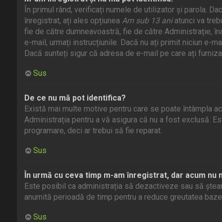
În primul rând, verificați numele de utilizator și parola. 
înregistrat, ați ales opțiunea
Am sub 13 ani
atunci va treb
fie de către dumneavoastră, fie de către Administrație, înai
e-mail, urmați instrucțiunile. Dacă nu ați primit niciun e-m
Dacă sunteți sigur că adresa de e-mail pe care ați furniza
Sus
De ce nu mă pot identifica?
Există mai multe motive pentru care se poate întâmpla acest
Administrația pentru a vă asigura că nu a fost exclusă. Es
programare, deci ar trebui să fie reparat.
Sus
În urmă cu ceva timp m-am înregistrat, dar acum nu 
Este posibil ca administrația să dezactiveze sau să ștear
anumită perioadă de timp pentru a reduce greutatea bazei de
Sus