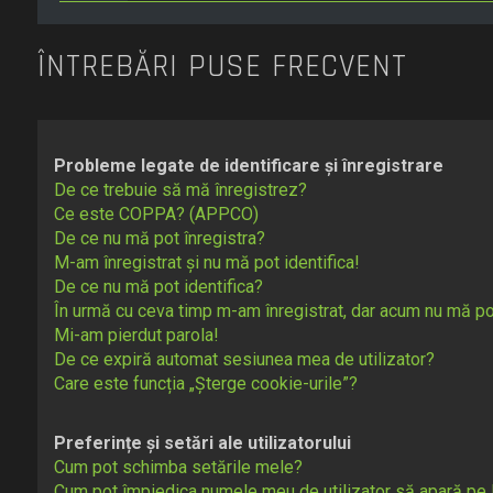
ÎNTREBĂRI PUSE FRECVENT
Probleme legate de identificare și înregistrare
De ce trebuie să mă înregistrez?
Ce este COPPA? (APPCO)
De ce nu mă pot înregistra?
M-am înregistrat și nu mă pot identifica!
De ce nu mă pot identifica?
În urmă cu ceva timp m-am înregistrat, dar acum nu mă po
Mi-am pierdut parola!
De ce expiră automat sesiunea mea de utilizator?
Care este funcția „Șterge cookie-urile”?
Preferințe și setări ale utilizatorului
Cum pot schimba setările mele?
Cum pot împiedica numele meu de utilizator să apară pe lis