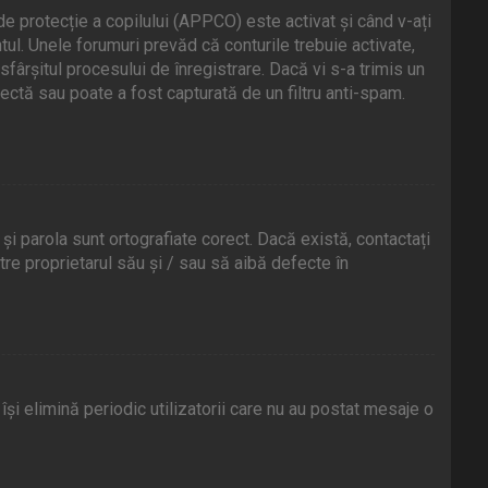
de protecție a copilului (APPCO) este activat și când v-ați
ntul. Unele forumuri prevăd că conturile trebuie activate,
sfârșitul procesului de înregistrare. Dacă vi s-a trimis un
orectă sau poate a fost capturată de un filtru anti-spam.
și parola sunt ortografiate corect. Dacă există, contactați
re proprietarul său și / sau să aibă defecte în
i elimină periodic utilizatorii care nu au postat mesaje o