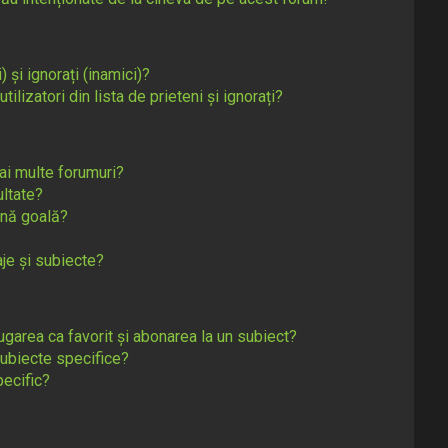
) și ignorați (inamici)?
lizatori din lista de prieteni și ignorați?
ai multe forumuri?
ltate?
ină goală?
je și subiecte?
ugarea ca favorit și abonarea la un subiect?
ubiecte specifice?
ecific?