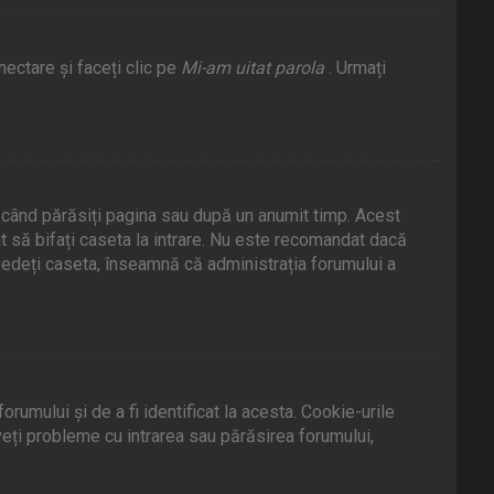
ectare și faceți clic pe
Mi-am uitat parola
. Urmați
s când părăsiți pagina sau după un anumit timp. Acest
t să bifați caseta la intrare. Nu este recomandat dacă
vedeți caseta, înseamnă că administrația forumului a
umului și de a fi identificat la acesta. Cookie-urile
veți probleme cu intrarea sau părăsirea forumului,