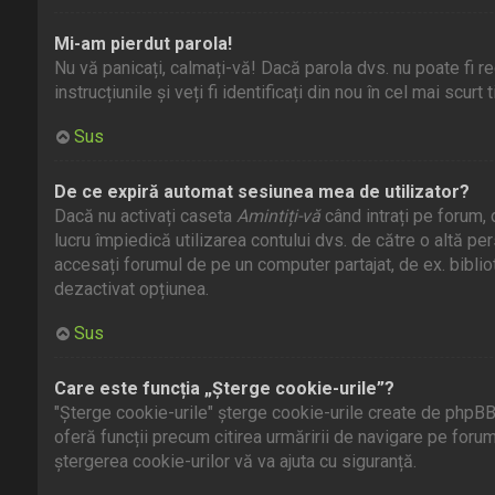
Mi-am pierdut parola!
Nu vă panicați, calmați-vă! Dacă parola dvs. nu poate fi r
instrucțiunile și veți fi identificați din nou în cel mai scurt 
Sus
De ce expiră automat sesiunea mea de utilizator?
Dacă nu activați caseta
Amintiți-vă
când intrați pe forum,
lucru împiedică utilizarea contului dvs. de către o altă p
accesați forumul de pe un computer partajat, de ex. bibli
dezactivat opțiunea.
Sus
Care este funcția „Șterge cookie-urile”?
"Șterge cookie-urile" șterge cookie-urile create de phpBB,
oferă funcții precum citirea urmăririi de navigare pe foru
ștergerea cookie-urilor vă va ajuta cu siguranță.