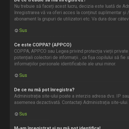
Nu trebuie să faceți acest lucru, decizia este luată de Admi
înregistrarea vă va oferi acces la conținut suplimentar și /
abonament la grupuri de utilizatori etc. Va dura doar cât
Sus
Ce este COPPA? (APPCO)
COPPA, APPCO sau Legea privind protecția vieții private și 
potențiali colectori de informații. , ca fișa copilului să f
informațiilor personale identificabile ale unui minor.
Sus
De ce nu mă pot înregistra?
Administrația site-ului poate a interzis adresa dvs. IP sau 
asemenea dezactivată. Contactați Administrația site-ului.
Sus
M-am înregistrat și nu mă pot identifica!