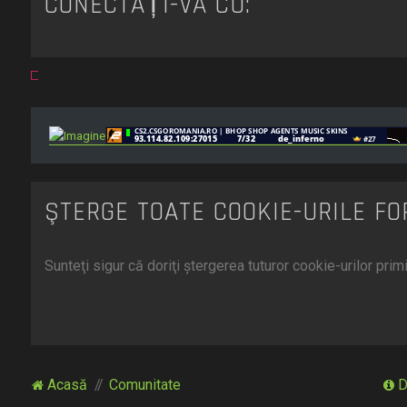
CONECTAȚI-VĂ CU:
ŞTERGE TOATE COOKIE-URILE F
Sunteţi sigur că doriţi ştergerea tuturor cookie-urilor pri
Acasă
Comunitate
D