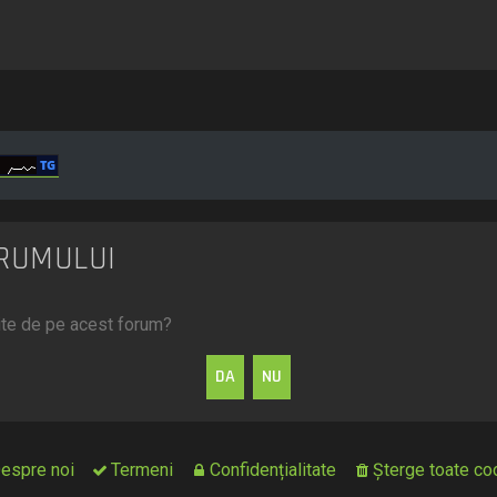
ORUMULUI
mite de pe acest forum?
espre noi
Termeni
Confidențialitate
Şterge toate coo