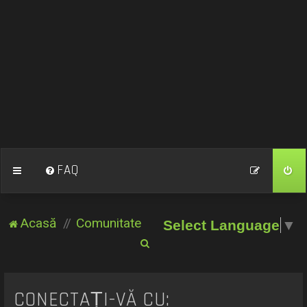
FAQ
Acasă
Comunitate
Select Language
▼
C
ă
u
CONECTAȚI-VĂ CU:
t