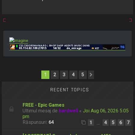
a
r
e
1
2
3
4
5
Următorul
RECENT TOPICS
FREE - Epic Games
Ultimul mesaj de
hardwell
«
Joi Aug 06, 2026 5:05
pm
Răspunsuri:
64
1
4
5
6
7
…