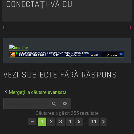
CONECTAȚI-VĂ CU:
VEZI SUBIECTE FĂRĂ RĂSPUNS
Mergeți la căutare avansată
Căutare
Căutare avansată
Căutarea a găsit 255 rezultate
1
2
3
4
5
11
…
Pagina
1
din
11
Următorul