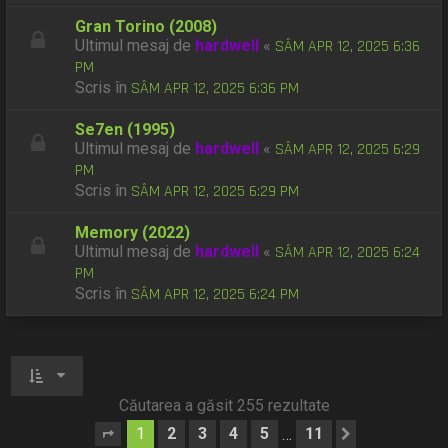
Gran Torino (2008)
Ultimul mesaj de
hardwell
«
SÂM APR 12, 2025 6:36
PM
Scris în
SÂM APR 12, 2025 6:36 PM
Se7en (1995)
Ultimul mesaj de
hardwell
«
SÂM APR 12, 2025 6:29
PM
Scris în
SÂM APR 12, 2025 6:29 PM
Memory (2022)
Ultimul mesaj de
hardwell
«
SÂM APR 12, 2025 6:24
PM
Scris în
SÂM APR 12, 2025 6:24 PM
Căutarea a găsit 255 rezultate
1
2
3
4
5
11
…
Pagina
1
din
11
Următorul