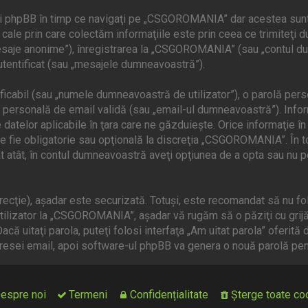
i phpBB în timp ce navigaţi pe „CSGOROMANIA” dar acestea sunt 
le prin care colectăm informaţiile este prin ceea ce trimiteţi dum
esaje anonime”), înregistrarea la „CSGOROMANIA” (sau „contul du
utentificat (sau „mesajele dumneavoastră”).
cabil (sau „numele dumneavoastră de utilizator”), o parolă person
ersonală de email validă (sau „email-ul dumneavoastră”). Inform
telor aplicabile în ţara care ne găzduieşte. Orice informaţie în a
 fie obligatorie sau opţională la discreţia „CSGOROMANIA”. În toa
t atât, în contul dumneavoastră aveţi opţiunea de a opta sau nu p
recţie), aşadar este securizată. Totuşi, este recomandat să nu fo
tilizator la „CSGOROMANIA”, aşadar vă rugăm să o păziţi cu grij
Dacă uitaţi parola, puteţi folosi interfaţa „Am uitat parola” ofer
 adresei email, apoi software-ul phpBB va genera o nouă parolă p
espre noi
Termeni
Confidențialitate
Şterge toate coo