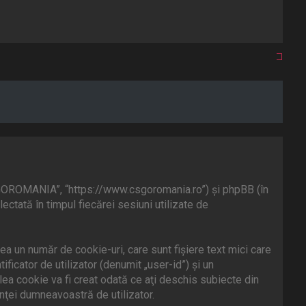
CSGOROMANIA”, “https://www.csgoromania.ro”) şi phpBB (în
ctată în timpul fiecărei sesiuni utilizate de
 un număr de cookie-uri, care sunt fişiere text mici care
icator de utilizator (denumit „user-id”) şi un
ea cookie va fi creat odată ce aţi deschis subiecte din
nţei dumneavoastră de utilizator.