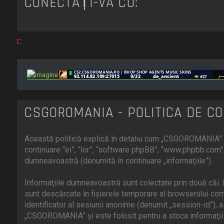
CONECTAȚI-VĂ CU:
CSGOROMANIA - POLITICA DE CO
Această politică explică în detaliu cum „CSGOROMANIA” îm
continuare “ei”, “lor”, “software phpBB”, “www.phpbb.com”,
dumneavoastră (denumită în continuare „informaţiile”).
Informaţiile dumneavoastră sunt colectate prin două căi.
sunt descărcate în fişierele temporare al browserului comp
identificator al sesiunii anonime (denumit „session-id”),
„CSGOROMANIA” şi este folosit pentru a stoca informaţii d