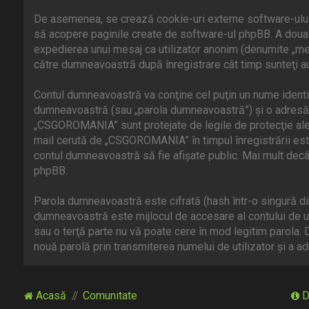
De asemenea, se crează cookie-uri externe software-ulu
să acopere paginile create de software-ul phpBB. A doua ca
expedierea unui mesaj ca utilizator anonim (denumite „m
către dumneavoastră după înregistrare cât timp sunteţi a
Contul dumneavoastră va conţine cel puţin un nume identifi
dumneavoastră (sau „parola dumneavoastră”) şi o adresă p
„CSGOROMANIA” sunt protejate de legile de protecţie ale da
mail cerută de „CSGOROMANIA” în timpul înregistrării este
contul dumneavoastră să fie afişate public. Mai mult decâ
phpBB.
Parola dumneavoastră este cifrată (hash într-o singură di
dumneavoastră este mijlocul de accesare al contului de u
sau o terţă parte nu vă poate cere în mod legitim parola. 
nouă parolă prin transmiterea numelui de utilizator şi a
Acasă
Comunitate
D