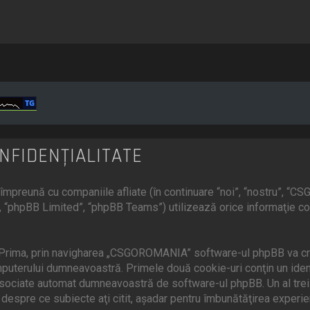
NFIDENŢIALITATE
preună cu companiile afliate (în continuare “noi”, “nostru”, “
 “phpBB Limited”, “phpBB Teams”) utilizează orice informaţie cole
 Prima, prin navigharea „CSGOROMANIA” software-ul phpBB va crea
uterului dumneavoastră. Primele două cookie-uri conţin un identif
 asociate automat dumneavoastră de software-ul phpBB. Un al treil
espre ce subiecte aţi citit, aşadar pentru îmbunătăţirea experie