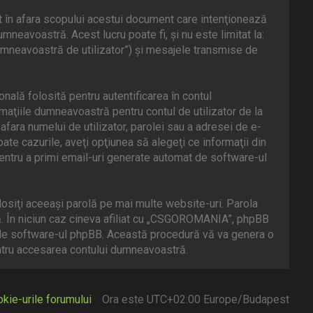
în afara scopului acestui document care intenţionează
neavoastră. Acest lucru poate fi, şi nu este limitat la:
mneavoastră de utilizator”) şi mesajele transmise de
ală folosită pentru autentificarea în contul
aţiile dumneavoastră pentru contul de utilizator de la
fara numelui de utilizator, parolei sau a adresei de e-
te cazurile, aveţi opţiunea să alegeţi ce informaţii din
entru a primi email-uri generate automat de software-ul
losiţi aceeaşi parolă pe mai multe website-uri. Parola
ă. În niciun caz cineva afiliat cu „CSGOROMANIA”, phpBB
ită de software-ul phpBB. Această procedură vă va genera o
entru accesarea contului dumneavoastră.
kie-urile forumului
Ora este UTC+02:00 Europe/Budapest