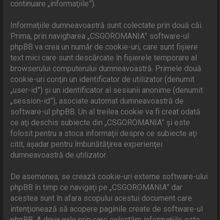
continuare „informaţiile”).
Informaţiile dumneavoastră sunt colectate prin două căi.
Prima, prin navigharea „CSGOROMANIA” software-ul
phpBB va crea un număr de cookie-uri, care sunt fişiere
text mici care sunt descărcate în fişierele temporare al
browserului computerului dumneavoastră. Primele două
cookie-uri conţin un identificator de utilizator (denumit
„user-id”) şi un identificator al sesiunii anonime (denumit
„session-id”), asociate automat dumneavoastră de
software-ul phpBB. Un al treilea cookie va fi creat odată
ce aţi deschis subiecte din „CSGOROMANIA” şi este
folosit pentru a stoca informaţii despre ce subiecte aţi
citit, aşadar pentru îmbunătăţirea experienţei
dumneavoastră de utilizator.
De asemenea, se crează cookie-uri externe software-ului
phpBB în timp ce navigaţi pe „CSGOROMANIA” dar
acestea sunt în afara scopului acestui document care
intenţionează să acopere paginile create de software-ul
phpBB. A doua cale prin care colectăm informaţiile este