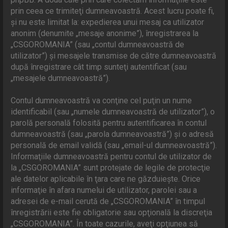
prin ceea ce trimiteţi dumneavoastră. Acest lucru poate fi,
şi nu este limitat la: expedierea unui mesaj ca utilizator
anonim (denumite „mesaje anonime”), înregistrarea la
„CSGOROMANIA” (sau „contul dumneavoastră de
utilizator”) şi mesajele transmise de către dumneavoastră
după înregistrare cât timp sunteţi autentificat (sau
„mesajele dumneavoastră”).
Contul dumneavoastră va conţine cel puţin un nume
identificabil (sau „numele dumneavoastră de utilizator”), o
parolă personală folosită pentru autentificarea în contul
dumneavoastră (sau „parola dumneavoastră”) şi o adresă
personală de email validă (sau „email-ul dumneavoastră”).
Informaţiile dumneavoastră pentru contul de utilizator de
la „CSGOROMANIA” sunt protejate de legile de protecţie
ale datelor aplicabile în ţara care ne găzduieşte. Orice
informaţie în afara numelui de utilizator, parolei sau a
adresei de e-mail cerută de „CSGOROMANIA” în timpul
înregistrării este fie obligatorie sau opţională la discreţia
„CSGOROMANIA”. În toate cazurile, aveţi opţiunea să