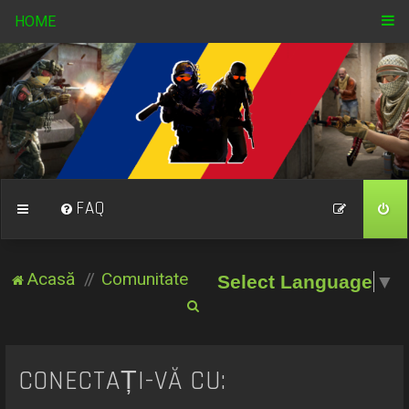
HOME
FAQ
Acasă
Comunitate
Select Language
▼
C
ă
u
CONECTAȚI-VĂ CU:
t
a