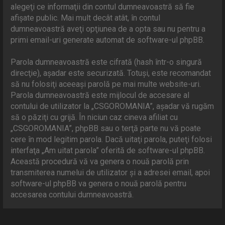
alegeţi ce informaţii din contul dumneavoastră să fie
afişate public. Mai mult decât atât, în contul
dumneavoastră aveţi opţiunea de a opta sau nu pentru a
primi email-uri generate automat de software-ul phpBB.
Parola dumneavoastră este cifrată (hash într-o singură
direcţie), aşadar este securizată. Totuşi, este recomandat
să nu folosiţi aceeaşi parolă pe mai multe website-uri.
Parola dumneavoastră este mijlocul de accesare al
contului de utilizator la „CSGOROMANIA”, aşadar vă rugăm
să o păziţi cu grijă. În niciun caz cineva afiliat cu
„CSGOROMANIA”, phpBB sau o terţă parte nu vă poate
cere în mod legitim parola. Dacă uitaţi parola, puteţi folosi
interfaţa „Am uitat parola” oferită de software-ul phpBB.
Această procedură vă va genera o nouă parolă prin
transmiterea numelui de utilizator şi a adresei email, apoi
software-ul phpBB va genera o nouă parolă pentru
accesarea contului dumneavoastră.