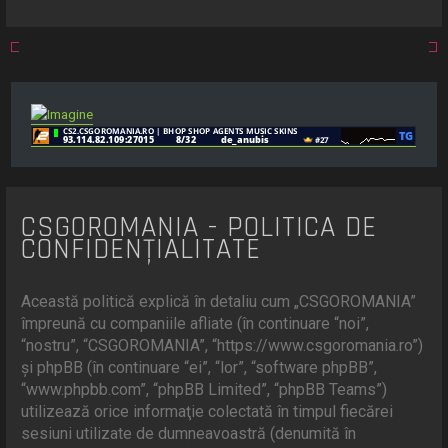
r
e
CSGOROMANIA - POLITICA DE
CONFIDENŢIALITATE
Această politică explică în detaliu cum „CSGOROMANIA”
împreună cu companiile afliate (în continuare “noi”,
“nostru”, “CSGOROMANIA”, “https://www.csgoromania.ro”)
şi phpBB (în continuare “ei”, “lor”, “software phpBB”,
“www.phpbb.com”, “phpBB Limited”, “phpBB Teams”)
utilizează orice informaţie colectată în timpul fiecărei
sesiuni utilizate de dumneavoastră (denumită în