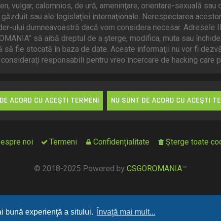
en, vulgar, calomnios, de ură, ameninţare, orientare-sexuală sau o
ăzduit sau ale legislaţiei internaţionale. Nerespectarea acestor
der-ului dumneavoastră dacă vom considera necesar. Adresele IP a
OMANIA” să aibă dreptul de a şterge, modifica, muta sau închide
ă să fie stocată în baza de date. Aceste informaţii nu vor fi dezv
nsideraţi responsabili pentru vreo încercare de hacking care p
espre noi
Termeni
Confidențialitate
Şterge toate coo
© 2018-2025 Powered by
CSGOROMANIA
™
ai bună experienţă a sitului.
Învaţă mai mult...