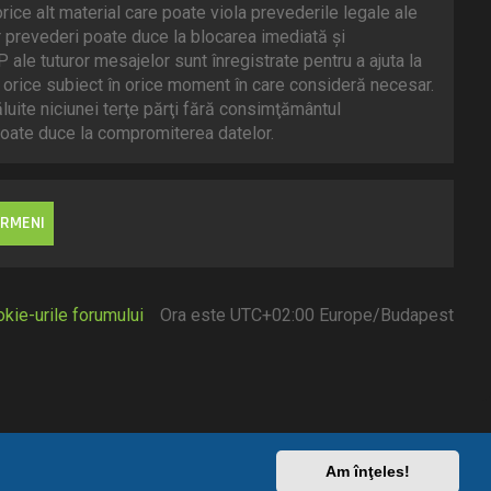
rice alt material care poate viola prevederile legale ale
 prevederi poate duce la blocarea imediată şi
le tuturor mesajelor sunt înregistrate pentru a ajuta la
 orice subiect în orice moment în care consideră necesar.
ăluite niciunei terţe părţi fără consimţământul
oate duce la compromiterea datelor.
kie-urile forumului
Ora este UTC+02:00 Europe/Budapest
Am înţeles!