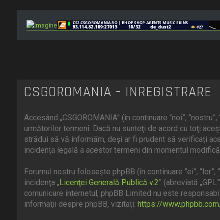
CSGOROMANIA - ÎNREGISTRARE
Accesând „CSGOROMANIA” (în continuare “noi”, “nostru”, 
următorilor termeni. Dacă nu sunteţi de acord cu toţi ac
strădui să vă informăm, deşi ar fi prudent să verificaţi a
incidenţa legală a acestor termeni din momentul modificări
Forumul nostru foloseşte phpBB (în continuare “ei”, “lor
incidenţa „
Licenţei Generală Publică v.2
” (abreviată „GPL”
comunicare internetul, phpBB Limited nu este responsabill
informaţii despre phpBB, vizitaţi:
https://www.phpbb.com