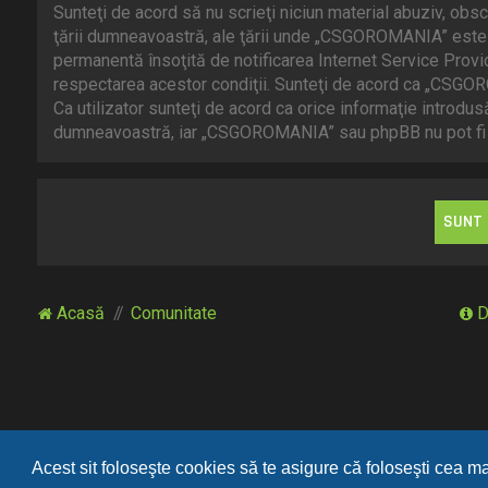
Sunteţi de acord să nu scrieţi niciun material abuziv, obsc
ţării dumneavoastră, ale ţării unde „CSGOROMANIA” este g
permanentă însoţită de notificarea Internet Service Provi
respectarea acestor condiţii. Sunteţi de acord ca „CSGOR
Ca utilizator sunteţi de acord ca orice informaţie introdus
dumneavoastră, iar „CSGOROMANIA” sau phpBB nu pot fi co
Acasă
Comunitate
D
Acest sit foloseşte cookies să te asigure că foloseşti cea m