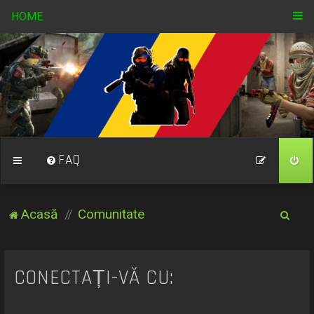
HOME
FAQ
C
Acasă
Comunitate
ă
u
t
CONECTAȚI-VĂ CU:
a
r