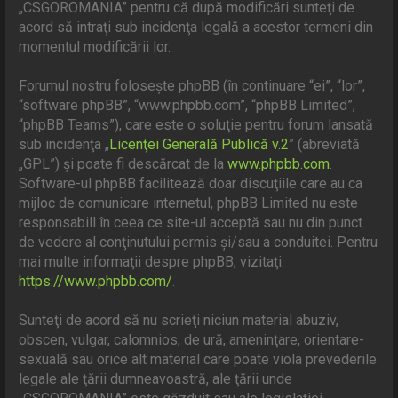
„CSGOROMANIA” pentru că după modificări sunteţi de
acord să intraţi sub incidenţa legală a acestor termeni din
momentul modificării lor.
Forumul nostru foloseşte phpBB (în continuare “ei”, “lor”,
“software phpBB”, “www.phpbb.com”, “phpBB Limited”,
“phpBB Teams”), care este o soluţie pentru forum lansată
sub incidenţa „
Licenţei Generală Publică v.2
” (abreviată
„GPL”) şi poate fi descărcat de la
www.phpbb.com
.
Software-ul phpBB facilitează doar discuţiile care au ca
mijloc de comunicare internetul, phpBB Limited nu este
responsabill în ceea ce site-ul acceptă sau nu din punct
de vedere al conţinutului permis şi/sau a conduitei. Pentru
mai multe informaţii despre phpBB, vizitaţi:
https://www.phpbb.com/
.
Sunteţi de acord să nu scrieţi niciun material abuziv,
obscen, vulgar, calomnios, de ură, ameninţare, orientare-
sexuală sau orice alt material care poate viola prevederile
legale ale ţării dumneavoastră, ale ţării unde