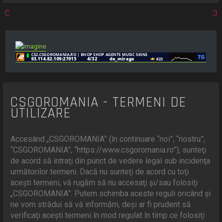
e
CSGOROMANIA - TERMENI DE
UTILIZARE
Accesând „CSGOROMANIA” (în continuare “noi”, “nostru”,
“CSGOROMANIA”, “https://www.csgoromania.ro”), sunteţi
de acord să intraţi din punct de vedere legal sub incidenţa
următorilor termeni. Dacă nu sunteţi de acord cu toţi
aceşti termeni, vă rugăm să nu accesaţi şi/sau folosiţi
„CSGOROMANIA”. Putem schimba aceste reguli oricând şi
ne vom strădui să vă informăm, deşi ar fi prudent să
verificaţi aceşti termeni în mod regulat în timp ce folosiţi