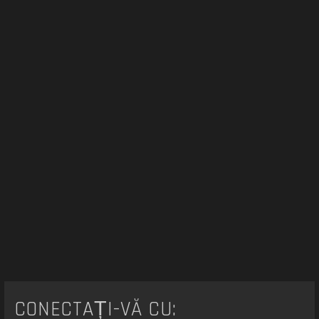
r
e
CONECTAȚI-VĂ CU: