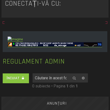
t
CONECTAȚI-VĂ CU:
a
r
e
REGULAMENT ADMIN
Căutare
Căutare avan
ÎNCUIAT
0 subiecte • Pagina
1
din
1
ANUNŢURI