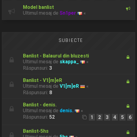
Model banlist
Ultimul mesaj de
Sn1per
«
SUBIECTE
Banlist - Balaurul din bluzesti
Ultimul mesaj de
skappa_
«
Răspunsuri:
3
Banlist - V1[m]eR
Ultimul mesaj de
V1[m]eR
«
Răspunsuri:
8
Banlist - denis.
Ultimul mesaj de
denis.
«
Răspunsuri:
52
1
2
3
4
5
6
Banlist-5hs
Ultimul mesaj de
5hs
«