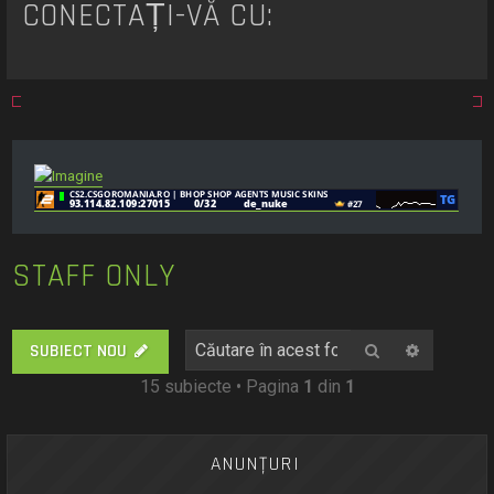
CONECTAȚI-VĂ CU:
STAFF ONLY
Căutare
Căutare
SUBIECT NOU
15 subiecte • Pagina
1
din
1
ANUNŢURI