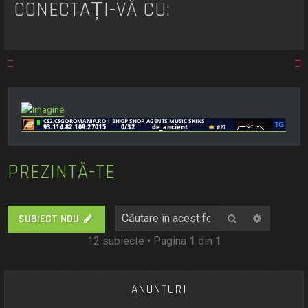
CONECTAȚI-VĂ CU:
PREZINTĂ-TE
Căutare
Căutare
SUBIECT NOU
12 subiecte • Pagina
1
din
1
ANUNŢURI