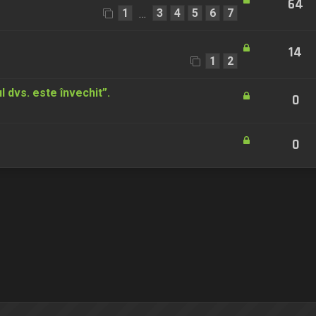
64
1
3
4
5
6
7
…
14
1
2
 dvs. este învechit”.
0
0