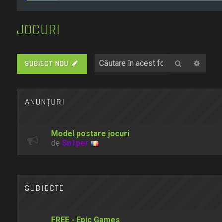
JOCURI
Căutare
Căuta
SUBIECT NOU
ANUNŢURI
Model postare jocuri
de
Sn1per
SUBIECTE
FREE - Epic Games