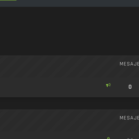
re avansată
MESAJ
0
MESAJ