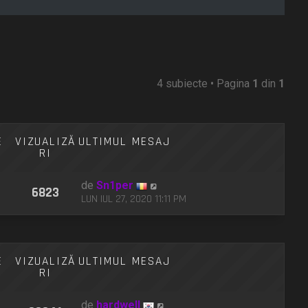
4 subiecte • Pagina
1
din
1
E
VIZUALIZĂ
ULTIMUL MESAJ
RI
de
Sn1per
6823
LUN IUL 27, 2020 11:11 PM
E
VIZUALIZĂ
ULTIMUL MESAJ
RI
de
hardwell