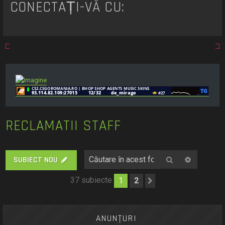
CONECTAȚI-VĂ CU:
RECLAMATII STAFF
Căutare
Căutare
SUBIECT NOU
37 subiecte
1
2
Următorul
ANUNŢURI