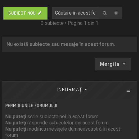
Căutare
Căutare
SUBIECT NOU
0 subiecte • Pagina
1
din
1
Nu există subiecte sau mesaje în acest forum.
Mergi la
INFORMAŢIE
PERMISIUNILE FORUMULUI
Nu puteţi
scrie subiecte noi în acest forum
Nu puteţi
răspunde subiectelor din acest forum
Nu puteţi
modifica mesajele dumneavoastră în acest
forum