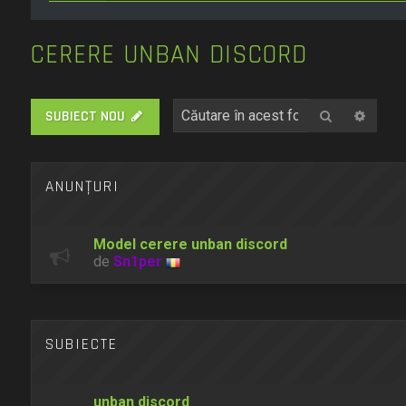
CERERE UNBAN DISCORD
Căutare
Căuta
SUBIECT NOU
ANUNŢURI
Model cerere unban discord
de
Sn1per
SUBIECTE
unban discord