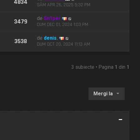
4834
SÂM APR 26, 2025 5:32 PM
de
Sn1per
3479
DUM DEC 01, 2024 1:03 PM
de
denis.
3538
DUM OCT 20, 2024 11:13 AM
3 subiecte • Pagina
1
din
1
Mergi la