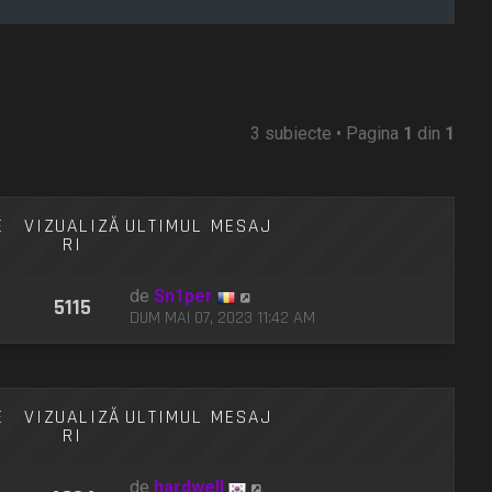
3 subiecte • Pagina
1
din
1
E
VIZUALIZĂ
ULTIMUL MESAJ
RI
de
Sn1per
5115
DUM MAI 07, 2023 11:42 AM
E
VIZUALIZĂ
ULTIMUL MESAJ
RI
de
hardwell