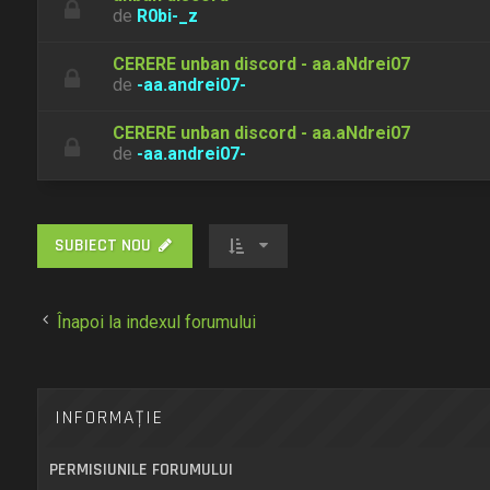
de
R0bi-_z
CERERE unban discord - aa.aNdrei07
de
-aa.andrei07-
CERERE unban discord - aa.aNdrei07
de
-aa.andrei07-
SUBIECT NOU
Înapoi la indexul forumului
INFORMAŢIE
PERMISIUNILE FORUMULUI