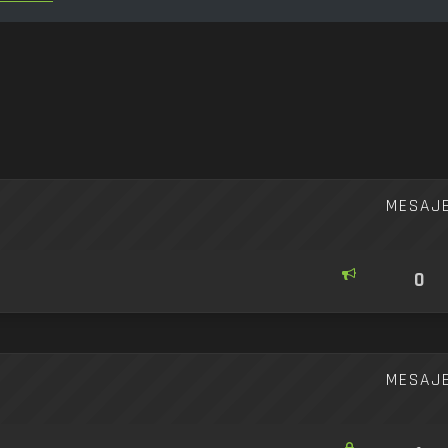
re avansată
MESAJ
0
MESAJ