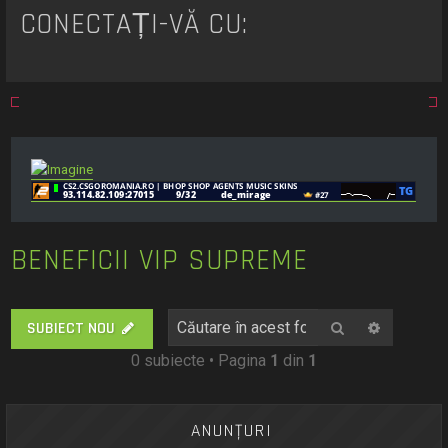
t
CONECTAȚI-VĂ CU:
a
r
e
BENEFICII VIP SUPREME
Căutare
Căutare
SUBIECT NOU
0 subiecte • Pagina
1
din
1
ANUNŢURI