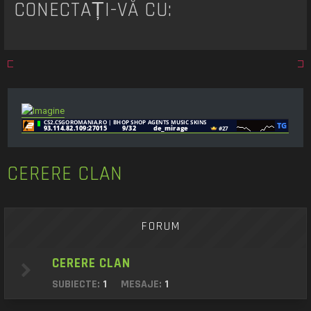
t
CONECTAȚI-VĂ CU:
a
r
e
CERERE CLAN
FORUM
CERERE CLAN
SUBIECTE:
1
MESAJE:
1