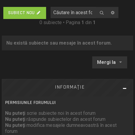
Căutare
Căutare
SUBIECT NOU
0 subiecte • Pagina
1
din
1
Nu există subiecte sau mesaje în acest forum.
Mergi la
INFORMAŢIE
PERMISIUNILE FORUMULUI
Nu puteţi
scrie subiecte noi în acest forum
Nu puteţi
răspunde subiectelor din acest forum
Nu puteţi
modifica mesajele dumneavoastră în acest
forum