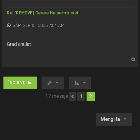
Re: [REMOVE] Cerere Helper-daniel
SÂM SEP 13, 2025 7:04 AM
Grad anulat.
S
u
s
ÎNCUIAT
17 mesaje
1
2
Anterior
Mergi la