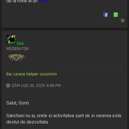
de la mine ai un
PRO
S
u
s
Ion
MODERATOR
Re: cerere helper-sssorrinn
SÂM AUG 30, 2025 4:48 PM
Salut, Sorin.
Sanctiuni nu ai, orele si activitatea sunt ok si cererea este
destul de dezvoltata.