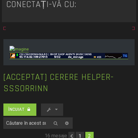
CONECTAȚI-VĂ CU:
[ACCEPTAT] CERERE HELPER-
SSSORRINN
ÎNCUIAT
Căutare
Căutare avansată
16 mesaje
1
2
Anterior