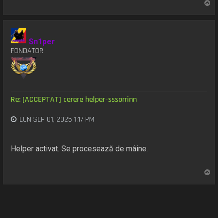
S
u
s
Sn1per
FONDATOR
Re: [ACCEPTAT] cerere helper-sssorrinn
LUN SEP 01, 2025 1:17 PM
Helper activat. Se procesează de mâine.
S
u
s