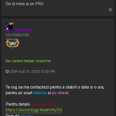
De la mine ai un PRO
S
u
s
hardwell
CO-FONDATOR
Re: cerere helper-sssorrinn
DUM AUG 31, 2025 12:58 PM
Te rog sa ma contactezi pentru a stabili o data si o ora,
pentru un scurt
interviu
si
pc-check
.
Pentru detalii
suplimentare
:
https://discord.gg/AxjahVKyDG
Grup de
steam
: