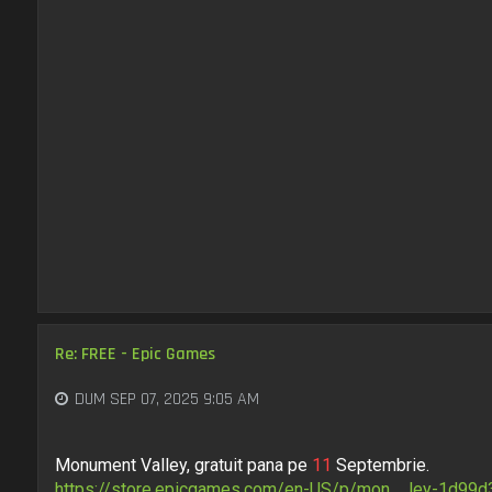
Re: FREE - Epic Games
DUM SEP 07, 2025 9:05 AM
Monument Valley, gratuit pana pe
11
Septembrie.
https://store.epicgames.com/en-US/p/mon ... ley-1d99d