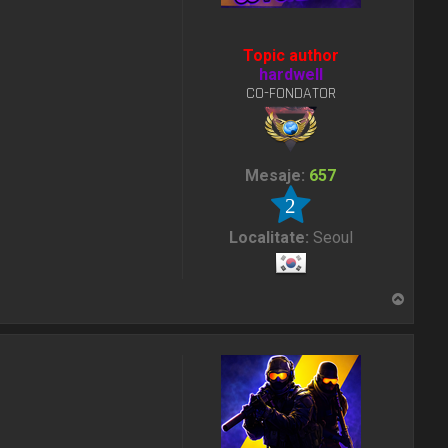
Topic author
hardwell
CO-FONDATOR
Mesaje:
657
2
Localitate:
Seoul
S
u
s