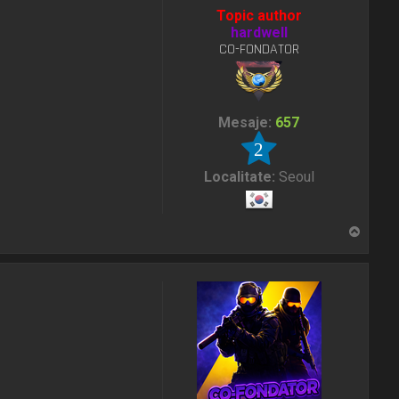
Topic author
hardwell
CO-FONDATOR
Mesaje:
657
2
Localitate:
Seoul
S
u
s