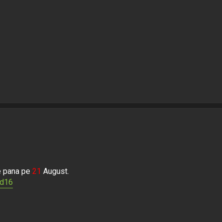
te pana pe
21
August.
9d16