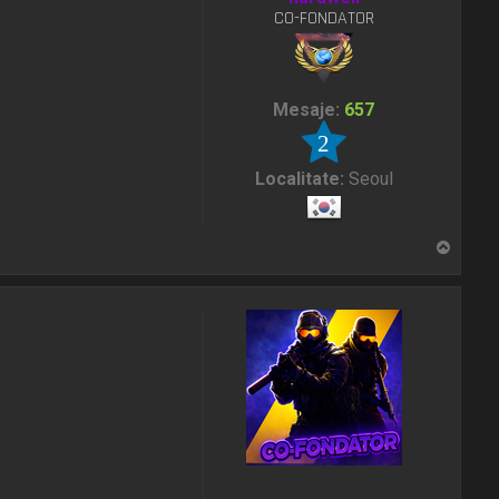
CO-FONDATOR
Mesaje:
657
2
Localitate:
Seoul
S
u
s