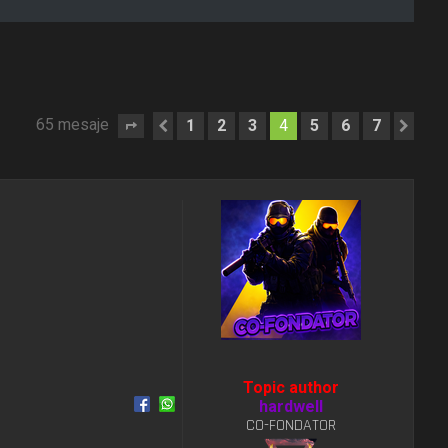
65 mesaje
1
2
3
4
5
6
7
Pagina
Anterior
4
din
7
Urm
Topic author
hardwell
CO-FONDATOR