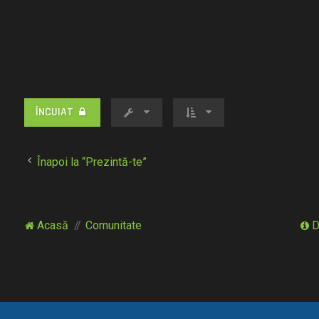
ÎNCUIAT
Înapoi la “Prezintă-te”
Acasă
Comunitate
D