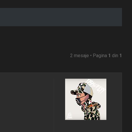
2 mesaje • Pagina
1
din
1