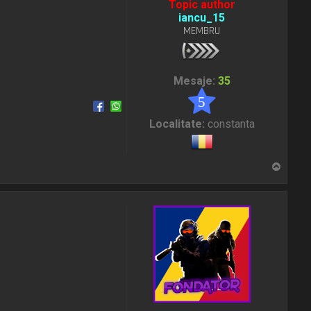
Topic author
iancu_15
MEMBRU
Mesaje:
35
5
Localitate:
constanta
S
u
s