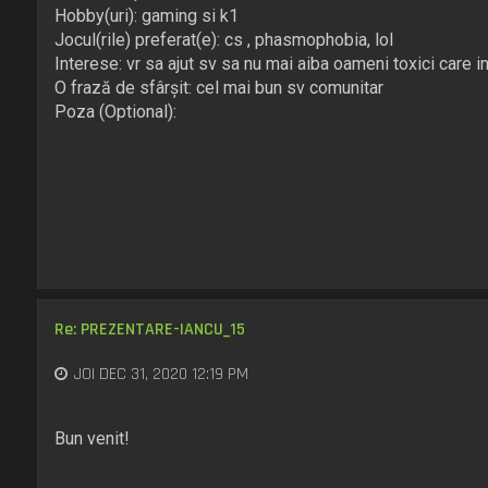
Hobby(uri): gaming si k1
Jocul(rile) preferat(e): cs , phasmophobia, lol
Interese: vr sa ajut sv sa nu mai aiba oameni toxici care in
O frază de sfârşit: cel mai bun sv comunitar
Poza (Optional)​:
Re: PREZENTARE-IANCU_15
JOI DEC 31, 2020 12:19 PM
Bun venit!