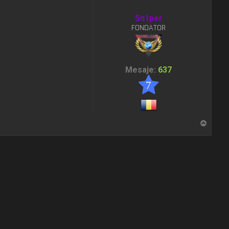
Sn1per
FONDATOR
Mesaje:
637
7
S
u
s