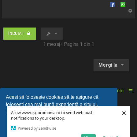
S
u
s
ÎNCUIAT
1 mesaj • Pagina
1
din
1
Mergi la
Acasă
Comunitate
Despre noi
Acest sit foloseşte cookies să te asigure că
foloseşti cea mai bună experienţă a sitului.
© 2018-2025 Powered by
CSGOROMANIA
™
×
Allow www.csgoromania.ro to send web push
Învaţă mai mult...
notifications to your desktop.
Powered by SendPulse
Am înţeles!