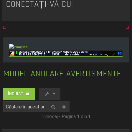
t
CONECTAȚI-VĂ CU:
a
r
e
MODEL ANULARE AVERTISMENTE
ÎNCUIAT
Căutare
Căutare avansată
1 mesaj • Pagina
1
din
1