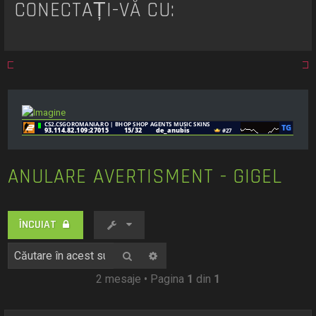
t
CONECTAȚI-VĂ CU:
a
r
e
ANULARE AVERTISMENT - GIGEL
ÎNCUIAT
Căutare
Căutare avansată
2 mesaje • Pagina
1
din
1