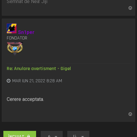
Semnat de Nea' Jiji
S
u
s
Sn1per
FONDATOR
Re: Anulare avertisment - Gigel
MAR IUN 21, 2022 8:28 AM
Cerere acceptata.
S
u
s
ÎNCUIAT