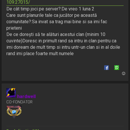
109:27015/
De cât timp joci pe server?:De vreo 1 luna 2
Care sunt planurile tale ca jucător pe această
comunitate?:Sa invat sa trag mai bine si sa imi fac
prieteni
De ce dorești să te alături acestui clan (minim 10
cuvinte)Doresc in primult rand sa intru in clan pentru ca
imi doream de mult timp si intru untr-un clan si in al doile
rand imi place foarte mult numele
S
u
s
hardwell
CO-FONDATOR